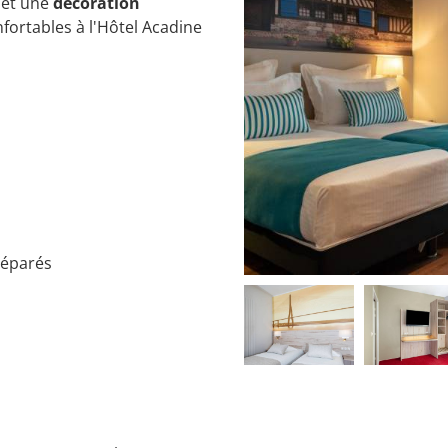
et une
décoration
ortables à l'Hôtel Acadine
séparés